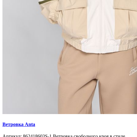
Ветровка Anta
Артикул: 862418603S-1 Ветровка свободного кроя в стиле