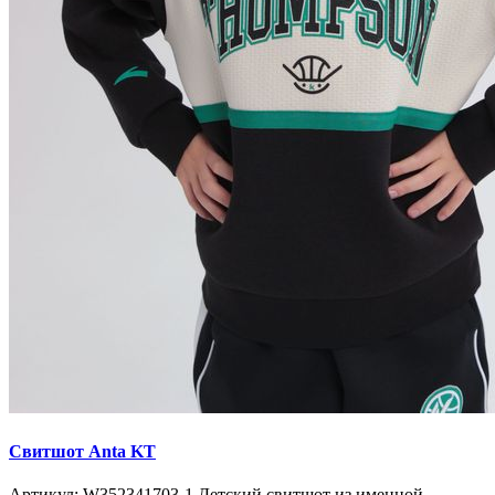
Свитшот Anta KT
Артикул: W352341703-1 Детский свитшот из именной