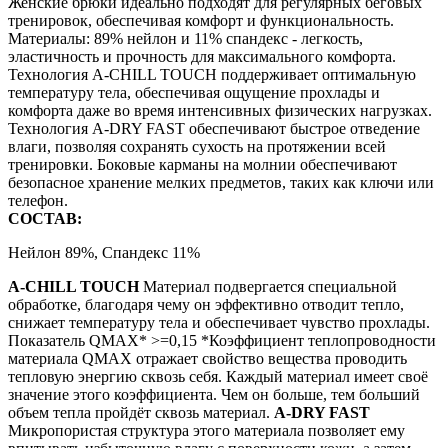
Женские брюки идеально подходят для регулярных беговых
тренировок, обеспечивая комфорт и функциональность.
Материалы: 89% нейлон и 11% спандекс - легкость,
эластичность и прочность для максимального комфорта.
Технология A-CHILL TOUCH поддерживает оптимальную
температуру тела, обеспечивая ощущение прохлады и
комфорта даже во время интенсивных физических нагрузках.
Технология A-DRY FAST обеспечивают быстрое отведение
влаги, позволяя сохранять сухость на протяжении всей
тренировки. Боковые карманы на молнии обеспечивают
безопасное хранение мелких предметов, таких как ключи или
телефон.
СОСТАВ:
Нейлон 89%, Спандекс 11%
A-CHILL TOUCH
Материал подвергается специальной
обработке, благодаря чему он эффективно отводит тепло,
снижает температуру тела и обеспечивает чувство прохлады.
Показатель QMAX* >=0,15 *Коэффициент теплопроводности
материала QMAX отражает свойство вещества проводить
тепловую энергию сквозь себя. Каждый материал имеет своё
значение этого коэффициента. Чем он больше, тем больший
объем тепла пройдёт сквозь материал.
A-DRY FAST
Микропористая структура этого материала позволяет ему